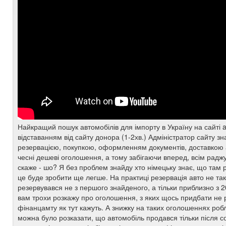
Найкращий пошук автомобілів для імпорту в Україну на сайті a
відставанням від сайту донора (1-2хв.) Адміністратор сайту з
резервацією, покупкою, оформленням документів, доставкою а
чесні дешеві оголошення, а тому забігаючи вперед, всім радж
скаже - шо? Я без проблем знайду хто німецьку знає, що там 
це буде зробити ще легше. На практиці резервація авто не так
резервувався не з першого знайденого, а тільки приблизно з 20
вам трохи розкажу про оголошення, з яких щось придбати не
фінанцамту як тут кажуть. А знижку на таких оголошеннях роб
можна було розказати, що автомобіль продався тільки після сол