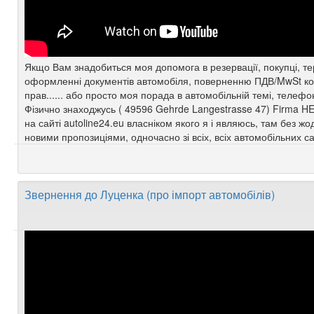
Якщо Вам знадобиться моя допомога в резервації, покупці, те
оформленні документів автомобіля, поверненню ПДВ/MwSt кол
прав...... або просто моя порада в автомобільній темі, телеф
Фізично знаходжусь ( 49596 Gehrde Langestrasse 47) Firma H
на сайті autoline24.eu власніком якого я і являюсь, там без 
новими пропозиціями, одночасно зі всіх, всіх автомобільних с
Звернення до Луценка (про імпорт автомобілів)