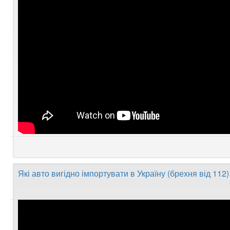
Які авто вигідно імпортувати в Україну (брехня від 112)