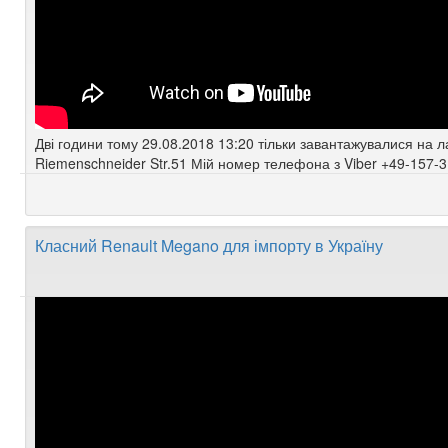
Дві години тому 29.08.2018 13:20 тільки завантажувалися на 
Riemenschneider Str.51 Мій номер телефона з Viber +49-157-3
Класний Renault Megano для імпорту в Україну