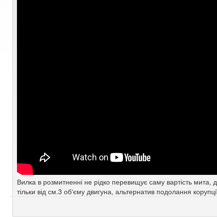
Вилка в розмитненні не рідко перевищує саму вартість мита, 
тільки від см.3 об‘єму двигуна, альтернатив подолання корупці