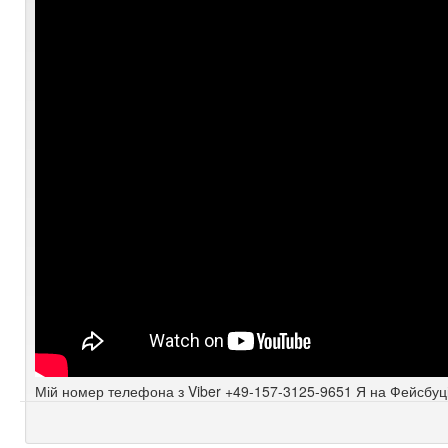
Мій номер телефона з Viber +49-157-3125-9651 Я на Фейсбуці: