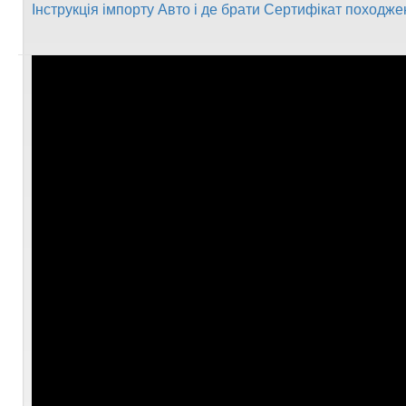
Інструкція імпорту Авто і де брати Сертифікат походже