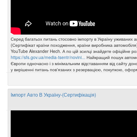
Серед багатьох питань стосовно імпорту в Україну уживаних авт
(Сертифікат країни походження, країни виробника автомобіля)
YouTube Alexander Hech. А по цій зсилці знайдете офіційне р
https://sfs.gov.ua/media-tsentr/novini...
Найкращий пошук автомобіл
Європи одночасно і з мінімальним відставанням від сайту дон
у вирішенні питань пов'язаних з резервацією, покупкою, офо
Імпорт Авто В Україну-(Сертифікація)