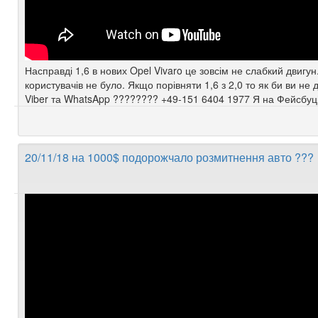
Насправді 1,6 в нових Opel Vivaro це зовсім не слабкий двигу
користувачів не було. Якщо порівняти 1,6 з 2,0 то як би ви н
Viber та WhatsApp ???????? +49-151 6404 1977 Я на Фейсбуці:
20/11/18 на 1000$ подорожчало розмитнення авто ???