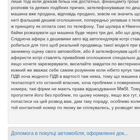
лише тоді коли доказів більш ніж достатньо, фінанцамту гроші т
розповів та деяких подібних причин, зателефонувавши по деше
машина вже продана, відповідь продано, зовсім не значить що 
неті фальшиві дешеві оголошення, попередньо уклавши з теле
ж принципу як оплата секс по телефону. Такі шулера в Німеччи
байки розказувати що машина буде через три дні, або що доку
Слідуюча афера з дешевими авто від автогендлярів котрі став
робиться для того щоб реальний продавець такої моделі при 
занижену оцінку свого автомобіля, або й зателефонував щоб 
аферисти котрі ставлять привабливі оголошення спеціально дл
якщо хочете зарезервувати, висилайте завдаток по вестернюн
кожний же вважає себе самим розумним коли нібито купує так
ПДВ хоча жодного ПДВ в вартості там нема, тому що машина в
техпаспорті хто останній власник, хоча проблеми з повернен
номера, такі фірми не мають права відшкодування MwSt. Тому
прогуглити його без проблем, по цьому номеру, якщо все гут,
попастиси на цей розвод вам, дам таку пораду, особливо коли 
той контактний номер по якому ви спілкувались, у розводяг він
Допомога в покупці автомобіля, оформленні док...