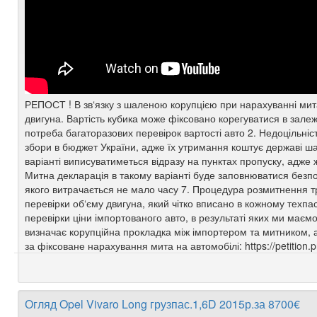
РЕПОСТ ! В зв‘язку з шаленою корупцією при нарахуванні мита
двигуна. Вартість кубика може фіксовано корегуватися в залежн
потреба багаторазових перевірок вартості авто 2. Недоцільніс
збори в бюджет України, адже їх утримання коштує державі 
варіанті виписуватиметься відразу на пунктах пропуску, адже ж
Митна декларація в такому варіанті буде заповнюватися безпо
якого витрачається не мало часу 7. Процедура розмитнення тр
перевірки об‘єму двигуна, який чітко вписано в кожному техпа
перевірки ціни імпортованого авто, в результаті яких ми має
визначає корупційна прокладка між імпортером та митником, а
за фіксоване нарахування мита на автомобілі: https://petition.p
Огляд Opel Vivaro Long грузпас.1,6D 2015р.за 8700€