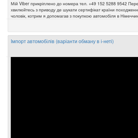
Мій Viber прикріплено до номера тел. +49 152 5288 9542 Пере
хвилюйтесь з приводу де шукати сертифікат країни походження
чоловік, котрим я допомагав з покупкою автомобіля в Німеччин
Імпорт автомобілів (варіанти обману в і-неті)