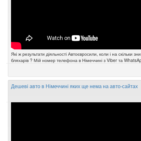
Які ж результати діяльності Автоєвросили, коли і на скільки зн
бляхарів ? Мій номер телефона в Німеччині з Viber та WhatsA
Дешеві авто в Німеччині яких ще нема на авто-сайтах